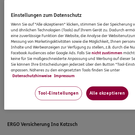
Hilfe & Services
Einstellungen zum Datenschutz
E-Mail schreiben
Wenn Sie auf "Alle akzeptieren" klicken, stimmen Sie der Speicherung 
Schaden melden
und ähnlichen Technologien (Tools) auf Ihrem Gerät zu. Dadurch ermö
Erstkontaktinformationen
eine zuverlässige Funktion der Website, die Analyse der Websitenutzun
Messung von Marketingaktivitäten sowie die Möglichkeit, Ihnen persona
EU-Offenlegungsvereinbarung
Inhalte und Werbeanzeigen zur Verfügung zu stellen, z.B. durch die N
Facebook Audiences oder Google Ads. Falls Sie
nicht zustimmen
möchten
Datenverarbeitung
keine für Sie maßgeschneiderte Anpassung und Werbung auf dieser Se
Sie können Ihre Entscheidungen jederzeit über den Button "Tool-Eins
Das könnte Sie auch interessieren
anpassen. Näheres zu den eingesetzten Tools finden Sie unter
Datenschutzhinweise
Impressum
Unsere Agentur
Tool-Einstellungen
Alle akzeptieren
Standorte
Sponsoring
ERGO Versicherung Ina Katzsch