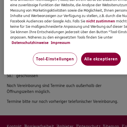
90562 Heroldsberg
eine zuverlässige Funktion der Website, die Analyse der Websitenutzun
Messung von Marketingaktivitäten sowie die Möglichkeit, Ihnen persona
Tel:
0911/5186518
Inhalte und Werbeanzeigen zur Verfügung zu stellen, z.B. durch die N
Facebook Audiences oder Google Ads. Falls Sie
nicht zustimmen
möchten
Mobil:
0174/3339381
keine für Sie maßgeschneiderte Anpassung und Werbung auf dieser Se
Öffnungszeiten
Sie können Ihre Entscheidungen jederzeit über den Button "Tool-Eins
anpassen. Näheres zu den eingesetzten Tools finden Sie unter
Datenschutzhinweise
Impressum
Mo.
:
09:00 - 18:00
Di.
:
09:00 - 18:00
Mi.
:
09:00 - 18:00
Tool-Einstellungen
Alle akzeptieren
Do.
:
09:00 - 18:00
Fr.
:
09:00 - 16:00
Sa.
:
geschlossen
Nach Vereinbarung sind Termine auch außerhalb der
Öffnungszeiten möglich.
Termine bitte nur nach vorheriger telefonischer Vereinbarung.
Kontakt
Barrierefreiheit
Anbieter
Datenschutz
Sitemap
Co